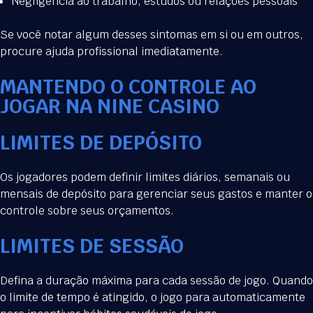
Negligência ao trabalho, estudos ou relações pessoais
Se você notar algum desses sintomas em si ou em outros,
procure ajuda profissional imediatamente.
MANTENDO O CONTROLE AO
JOGAR NA NINE CASINO
LIMITES DE DEPÓSITO
Os jogadores podem definir limites diários, semanais ou
mensais de depósito para gerenciar seus gastos e manter o
controle sobre seus orçamentos.
LIMITES DE SESSÃO
Defina a duração máxima para cada sessão de jogo. Quando
o limite de tempo é atingido, o jogo para automaticamente