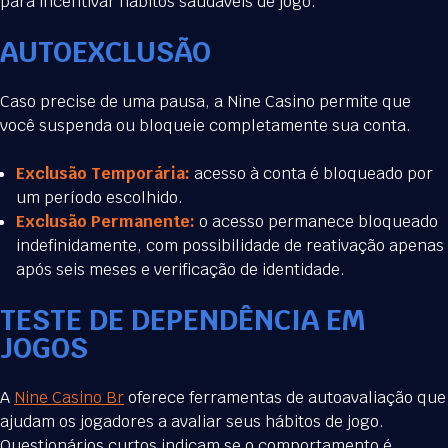
para incentivar hábitos saudáveis de jogo.
AUTOEXCLUSÃO
Caso precise de uma pausa, a Nine Casino permite que
você suspenda ou bloqueie completamente sua conta.
Exclusão Temporária:
acesso à conta é bloqueado por
um período escolhido.
Exclusão Permanente:
o acesso permanece bloqueado
indefinidamente, com possibilidade de reativação apenas
após seis meses e verificação de identidade.
TESTE DE DEPENDÊNCIA EM
JOGOS
A
Nine Casino Br
oferece ferramentas de autoavaliação que
ajudam os jogadores a avaliar seus hábitos de jogo.
Questionários curtos indicam se o comportamento é