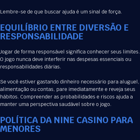
Lembre-se de que buscar ajuda é um sinal de força.
EQUILÍBRIO ENTRE DIVERSÃO E
RESPONSABILIDADE
Jogar de forma responsável significa conhecer seus limites.
O jogo nunca deve interferir nas despesas essenciais ou
responsabilidades diárias.
Se você estiver gastando dinheiro necessário para aluguel,
alimentação ou contas, pare imediatamente e reveja seus
hábitos. Compreender as probabilidades e riscos ajuda a
manter uma perspectiva saudável sobre o jogo.
POLÍTICA DA NINE CASINO PARA
MENORES