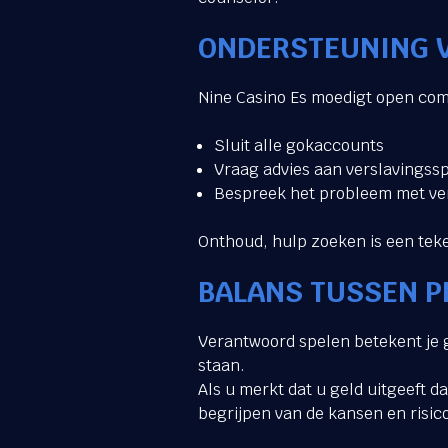
ONDERSTEUNING 
Nine Casino Es moedigt open com
Sluit alle gokaccounts
Vraag advies aan verslavingssp
Bespreek het probleem met ver
Onthoud, hulp zoeken is een tek
BALANS TUSSEN P
Verantwoord spelen betekent je 
staan.
Als u merkt dat u geld uitgeeft d
begrijpen van de kansen en risic