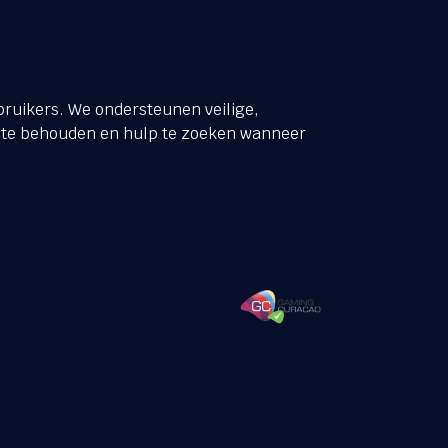
bruikers. We ondersteunen veilige,
e te behouden en hulp te zoeken wanneer