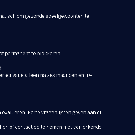
utomatisch om gezonde speelgewoonten te
k of permanent te blokkeren.
d.
heractivatie alleen na zes maanden en ID-
evalueren. Korte vragenlijsten geven aan of
tellen of contact op te nemen met een erkende