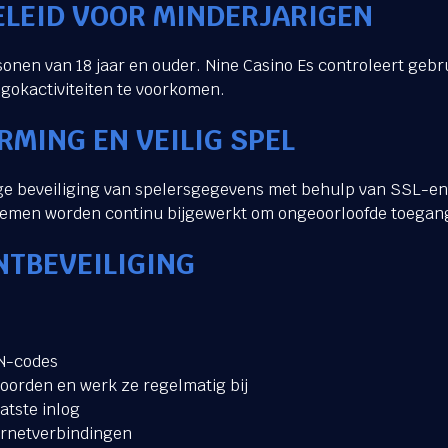
ELEID VOOR MINDERJARIGEN
sonen van 18 jaar en ouder. Nine Casino Es controleert gebr
gokactiviteiten te voorkomen.
MING EN VEILIG SPEL
dige beveiliging van spelersgegevens met behulp van SSL-e
emen worden continu bijgewerkt om ongeoorloofde toegang 
NTBEVEILIGING
IN-codes
oorden en werk ze regelmatig bij
atste inlog
ternetverbindingen