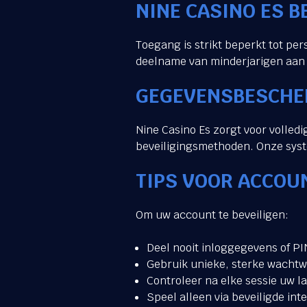
NINE CASINO ES B
Toegang is strikt beperkt tot per
deelname van minderjarigen aan 
GEGEVENSBESCHER
Nine Casino Es zorgt voor volle
beveiligingsmethoden. Onze syst
TIPS VOOR ACCOU
Om uw account te beveiligen:
Deel nooit inloggegevens of P
Gebruik unieke, sterke wachtw
Controleer na elke sessie uw la
Speel alleen via beveiligde in