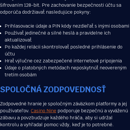
šifrovaním 128-bit. Pre zachovanie bezpečnosti účtu sa
odporúča dodržiavať nasledujúce pokyny:
Prihlasovacie údaje a PIN kódy nezdieľať s inými osobami
Používať jedinečné a silné heslá a pravidelne ich
aktualizovať
Po každej relácii skontrolovať posledné prihlásenie do
účtu
Hrať výlučne cez zabezpečené internetové pripojenia
Údaje o platobných metódach neposkytnúť neovereným
tretím osobám
SPOLOČNÁ ZODPOVEDNOSŤ
Zodpovedné hranie je spoločným záväzkom platformy a jej
používateľov.
Casino Nine
podporuje bezpečnú a vyváženú
zábavu a povzbudzuje každého hráča, aby si udržal
kontrolu a vyhľadal pomoc vždy, keď je to potrebné.