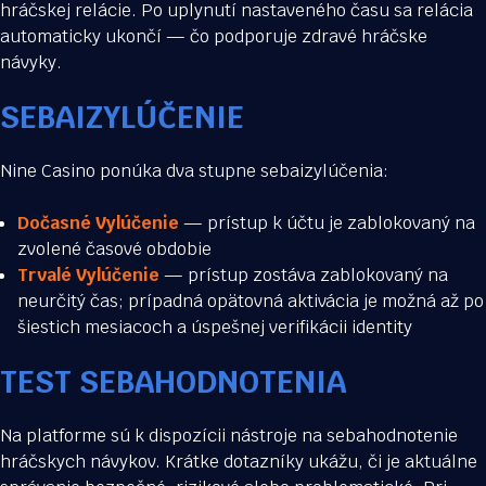
hráčskej relácie. Po uplynutí nastaveného času sa relácia
automaticky ukončí — čo podporuje zdravé hráčske
návyky.
SEBAIZYLÚČENIE
Nine Casino ponúka dva stupne sebaizylúčenia:
Dočasné Vylúčenie
— prístup k účtu je zablokovaný na
zvolené časové obdobie
Trvalé Vylúčenie
— prístup zostáva zablokovaný na
neurčitý čas; prípadná opätovná aktivácia je možná až po
šiestich mesiacoch a úspešnej verifikácii identity
TEST SEBAHODNOTENIA
Na platforme sú k dispozícii nástroje na sebahodnotenie
hráčskych návykov. Krátke dotazníky ukážu, či je aktuálne