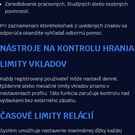
Zanedbávanie pracovných, študijných alebo osobných
povinností
Pri zaznamenaní ktoréhokoľvek z uvedených znakov sa
odporúča okamžite vyhľadať odbornú pomoc.
NÁSTROJE NA KONTROLU HRANIA
LIMITY VKLADOV
Každý registrovaný používateľ môže nastaviť denné,
týždenné alebo mesačné limity vkladov priamo v
nastaveniach profilu. Táto funkcia zaručuje kontrolu nad
výdavkami bez externého zásahu.
ČASOVÉ LIMITY RELÁCIÍ
Systém umožňuje nastavenie maximálnej dĺžky každej