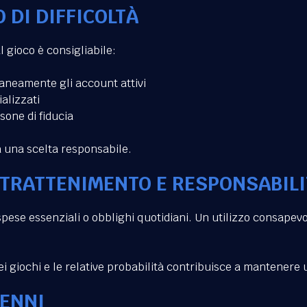
 DI DIFFICOLTÀ
 gioco è consigliabile:
neamente gli account attivi
ializzati
sone di fiducia
 una scelta responsabile.
NTRATTENIMENTO E RESPONSABIL
spese essenziali o obblighi quotidiani. Un utilizzo consapevole
 giochi e le relative probabilità contribuisce a mantenere 
RENNI