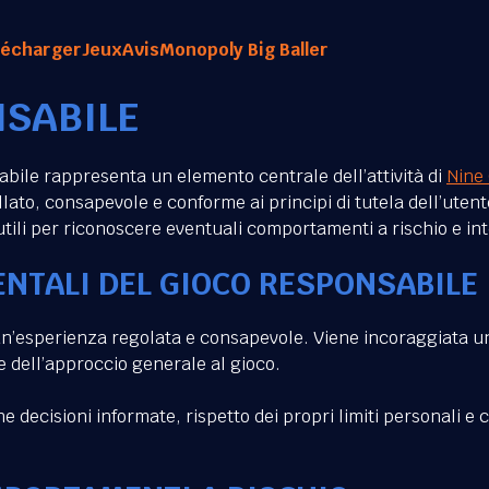
lécharger
Jeux
Avis
Monopoly Big Baller
NSABILE
bile rappresenta un elemento centrale dell’attività di
Nine 
ato, consapevole e conforme ai principi di tutela dell’utente
tili per riconoscere eventuali comportamenti a rischio e in
ENTALI DEL GIOCO RESPONSABILE
 un’esperienza regolata e consapevole. Viene incoraggiata u
 dell’approccio generale al gioco.
e decisioni informate, rispetto dei propri limiti personali e