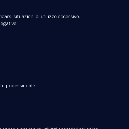
carsi situazioni di utilizzo eccessivo.
egative.
rto professionale.