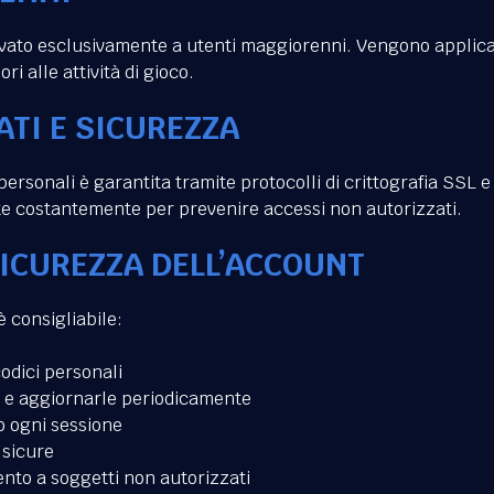
rvato esclusivamente a utenti maggiorenni. Vengono applicate
i alle attività di gioco.
ATI E SICUREZZA
ersonali è garantita tramite protocolli di crittografia SSL e
e costantemente per prevenire accessi non autorizzati.
SICUREZZA DELL’ACCOUNT
è consigliabile:
odici personali
 e aggiornarle periodicamente
o ogni sessione
 sicure
nto a soggetti non autorizzati