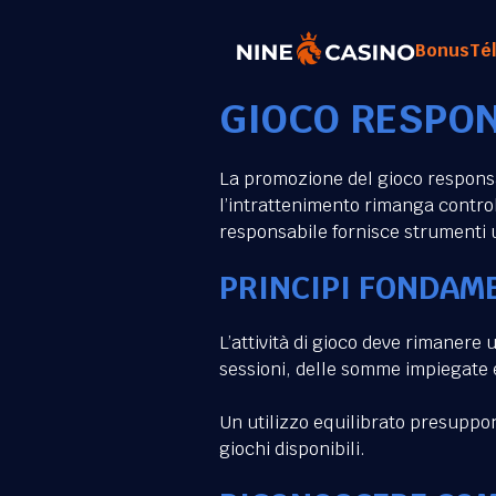
Bonus
Té
GIOCO RESPO
La promozione del gioco responsa
l’intrattenimento rimanga controll
responsabile fornisce strumenti u
PRINCIPI FONDAM
L’attività di gioco deve rimanere
sessioni, delle somme impiegate e
Un utilizzo equilibrato presuppon
giochi disponibili.