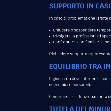
SUPPORTO IN CASO
In caso di problematiche legate al
Chiudere o sospendere tempora
Rivolgersi a professionisti spec
Confrontarsi con familiari o per
Richiedere supporto rappresenta
EQUILIBRIO TRA I
Il gioco non deve interferire con 
economici e personali.
Comprendere il funzionamento dei
TUTELA DEI MINO