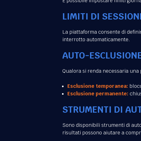
È possibile impostare limiti giorn
LIMITI DI SESSION
La piattaforma consente di defini
interrotto automaticamente.
AUTO-ESCLUSION
Qualora si renda necessaria una p
Esclusione temporanea:
blocc
Esclusione permanente:
chius
STRUMENTI DI AU
Sono disponibili strumenti di aut
risultati possono aiutare a compr