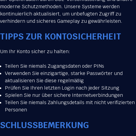
moderne Schutzmethoden. Unsere Systeme werden
kontinuierlich aktualisiert, um unbefugten Zugriff zu
verhindern und sicheres Gameplay zu gewährleisten.
TIPPS ZUR KONTOSICHERHEIT
Um Ihr Konto sicher zu halten:
Teilen Sie niemals Zugangsdaten oder PINs
Verwenden Sie einzigartige, starke Passwörter und
aktualisieren Sie diese regelmäßig
Prüfen Sie Ihren letzten Login nach jeder Sitzung
Spielen Sie nur über sichere Internetverbindungen
Teilen Sie niemals Zahlungsdetails mit nicht verifizierten
Personen
SCHLUSSBEMERKUNG