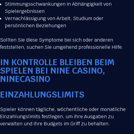
Stimmungsschwankungen in Abhängigkeit von
Spielergebnissen
Vernachlässigung von Arbeit, Studium oder
persönlichen Beziehungen
Sollten Sie diese Symptome bei sich oder anderen
feststellen, suchen Sie umgehend professionelle Hilfe.
IN KONTROLLE BLEIBEN BEIM
SPIELEN BEI NINE CASINO,
NINECASINO
EINZAHLUNGSLIMITS
Spieler können tägliche, wöchentliche oder monatliche
Einzahlungslimits festlegen, um ihre Ausgaben zu
verwalten und ihre Budgets im Griff zu behalten.