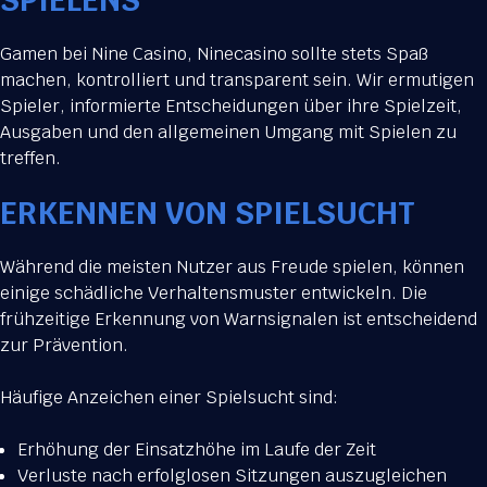
SPIELENS
Gamen bei Nine Casino, Ninecasino sollte stets Spaß
machen, kontrolliert und transparent sein. Wir ermutigen
Spieler, informierte Entscheidungen über ihre Spielzeit,
Ausgaben und den allgemeinen Umgang mit Spielen zu
treffen.
ERKENNEN VON SPIELSUCHT
Während die meisten Nutzer aus Freude spielen, können
einige schädliche Verhaltensmuster entwickeln. Die
frühzeitige Erkennung von Warnsignalen ist entscheidend
zur Prävention.
Häufige Anzeichen einer Spielsucht sind:
Erhöhung der Einsatzhöhe im Laufe der Zeit
Verluste nach erfolglosen Sitzungen auszugleichen