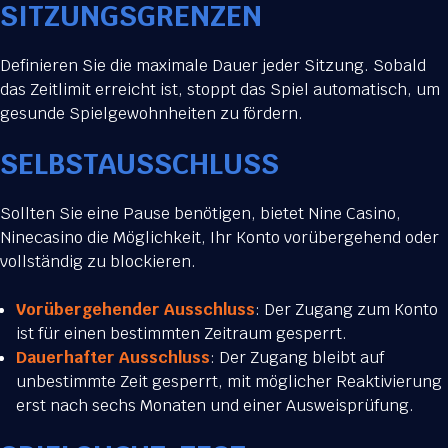
SITZUNGSGRENZEN
Definieren Sie die maximale Dauer jeder Sitzung. Sobald
das Zeitlimit erreicht ist, stoppt das Spiel automatisch, um
gesunde Spielgewohnheiten zu fördern.
SELBSTAUSSCHLUSS
Sollten Sie eine Pause benötigen, bietet Nine Casino,
Ninecasino die Möglichkeit, Ihr Konto vorübergehend oder
vollständig zu blockieren.
Vorübergehender Ausschluss
: Der Zugang zum Konto
ist für einen bestimmten Zeitraum gesperrt.
Dauerhafter Ausschluss
: Der Zugang bleibt auf
unbestimmte Zeit gesperrt, mit möglicher Reaktivierung
erst nach sechs Monaten und einer Ausweisprüfung.