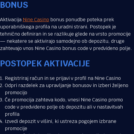
BONUS
Aktivacija
Nine Casino
bonus ponudbe poteka prek
uporabniškega profila na uradni strani. Postopek je
tehnično definiran in se razlikuje glede na vrsto promocije
— nekatere se aktivirajo samodejno ob depozitu, druge
zahtevajo vnos Nine Casino bonus code v predvideno polje.
POSTOPEK AKTIVACIJE
Registriraj račun in se prijavi v profil na Nine Casino
Odpri razdelek za upravljanje bonusov in izberi željeno
promocijo
Če promocija zahteva kodo, vnesi Nine Casino promo
code v predvideno polje ob depozitu ali v nastavitvah
profila
Izvedi depozit v višini, ki ustreza pogojem izbrane
promocije