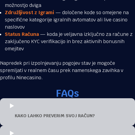
možnostjo dviga
Združljivost z Igrami
— določene kode so omejene na
specifične kategorije igralnih avtomatov ali live casino
naslovov
Status Računa
— koda je veljavna izključno za račune z
zaključeno KYC verifikacijo in brez aktivnih bonusnih
omejitev
Napredek pri izpolnjevanju pogojev stav je mogoče
spremljati v realnem času prek namenskega zavihka v
profilu Ninecasino.
FAQs
KAKO LAHKO PREVERIM SVOJ RAČUN?