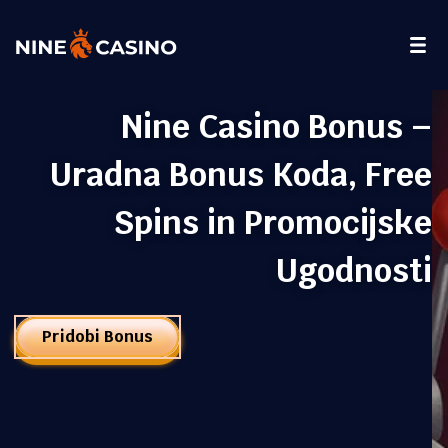
Nine Casino Bonus –
Uradna Bonus Koda, Free
Spins in Promocijske
Ugodnosti
Pridobi Bonus