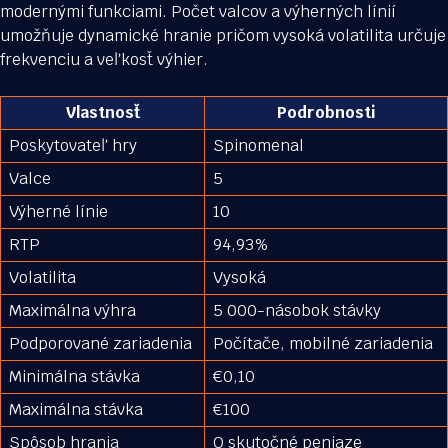
modernými funkciami. Počet valcov a výherných línií
umožňuje dynamické hranie pričom vysoká volatilita určuje
frekvenciu a veľkosť výhier.
Vlastnosť
Podrobnosti
Poskytovateľ hry
Spinomenal
Valce
5
Výherné línie
10
RTP
94,93%
Volatilita
Vysoká
Maximálna výhra
5 000-násobok stávky
Podporované zariadenia
Počítače, mobilné zariadenia
Minimálna stávka
€0,10
Maximálna stávka
€100
Spôsob hrania
O skutočné peniaze