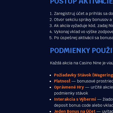
POSTUP AKTIVÁCIE
Zaregistruj účet a prihlás sa d
Otvor sekciu správy bonusov a
Ak akcia vyžaduje kód, zadaj N
Vykonaj vklad vo výške zodpov
Po úspešnej aktivácii sa bonus
PODMIENKY POUŽI
Každá akcia na Casino Nine je vi
Požiadavky Stávok (Wagering
Platnosť
— bonusové prostriedk
Oprávnené Hry
— určité akcie 
podmienky stávok
Interakcia s Výbermi
— žiados
deposit bonus code alebo vkl
Jeden Bonus na Účet
— uvítací