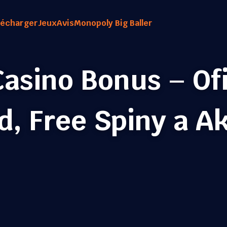
lécharger
Jeux
Avis
Monopoly Big Baller
Casino Bonus – Of
d, Free Spiny a A