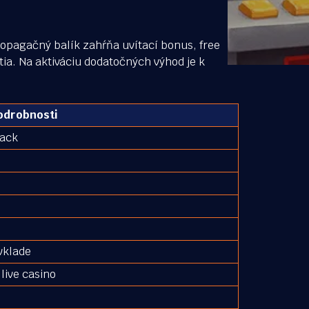
ropagačný balík zahŕňa uvítací bonus, free
a. Na aktiváciu dodatočných výhod je k
odrobnosti
back
vklade
live casino