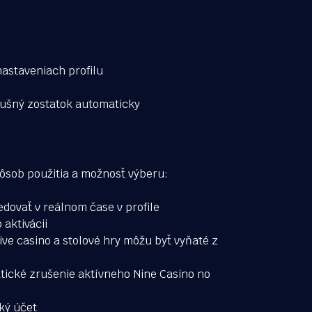
nastaveniach profilu
slušný zostatok automaticky
pôsob použitia a možnosť výberu:
dovať v reálnom čase v profile
aktivácii
ive casino a stolové hry môžu byť vyňaté z
ické zrušenie aktívneho Nine Casino no
ský účet