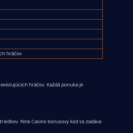
ich hráčov
existujúcich hráčov. Každá ponuka je
striedkov. Nine Casino bonusovy kod sa zadáva