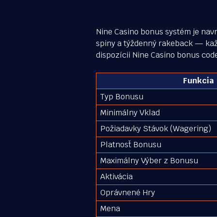
Nine Casino bonus systém je navr
spiny a týždenný rakeback — kaž
dispozícii Nine Casino bonus code
Funkcia
Typ Bonusu
Minimálny Vklad
Požiadavky Stávok (Wagering)
Platnosť Bonusu
Maximálny Výber z Bonusu
Aktivácia
Oprávnené Hry
Mena