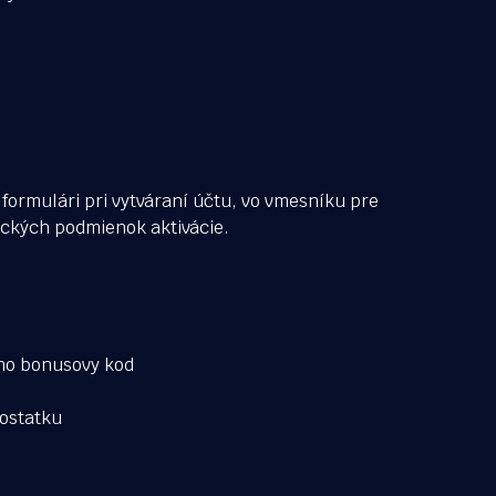
formulári pri vytváraní účtu, vo vmesníku pre
nických podmienok aktivácie.
ino bonusovy kod
zostatku