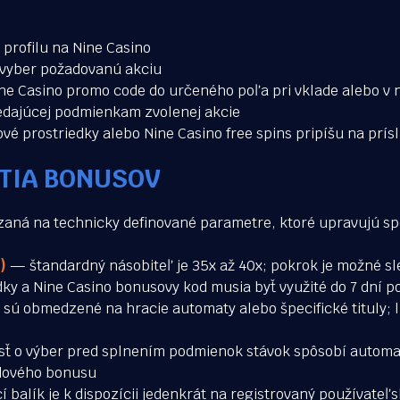
o profilu na Nine Casino
 vyber požadovanú akciu
ine Casino promo code do určeného poľa pri vklade alebo v 
edajúcej podmienkam zvolenej akcie
ové prostriedky alebo Nine Casino free spins pripíšu na prí
TIA BONUSOV
azaná na technicky definované parametre, ktoré upravujú s
)
— štandardný násobiteľ je 35x až 40x; pokrok je možné sle
y a Nine Casino bonusovy kod musia byť využité do 7 dní po 
sú obmedzené na hracie automaty alebo špecifické tituly; l
ť o výber pred splnením podmienok stávok spôsobí automat
adového bonusu
 balík je k dispozícii jedenkrát na registrovaný používateľ