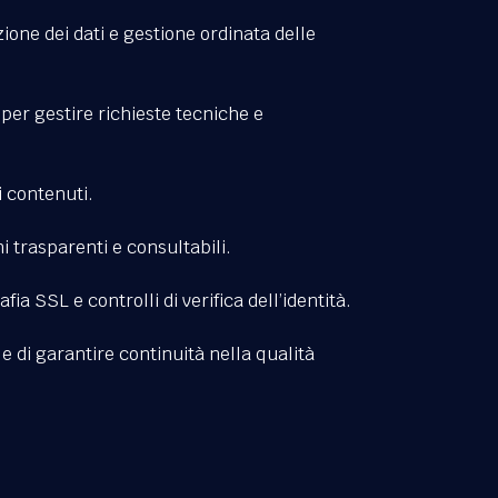
ione dei dati e gestione ordinata delle
i per gestire richieste tecniche e
i contenuti.
ni trasparenti e consultabili.
ia SSL e controlli di verifica dell’identità.
 di garantire continuità nella qualità