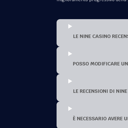
LE NINE CASINO RECEN
POSSO MODIFICARE UN
LE RECENSIONI DI NIN
È NECESSARIO AVERE 