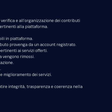
verifica e all’organizzazione dei contributi
rtinenti alla piattaforma.
ili in piattaforma.
ributo provenga da un account registrato.
tinenti ai servizi offerti.
da vengono rimossi.
tazione.
.
 e miglioramento dei servizi.
ntire integrità, trasparenza e coerenza nella