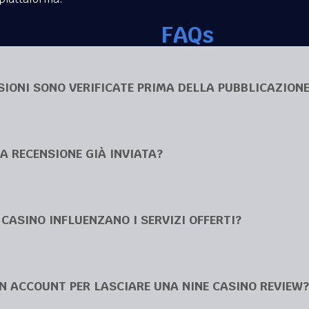
FAQs
SIONI SONO VERIFICATE PRIMA DELLA PUBBLICAZION
A RECENSIONE GIÀ INVIATA?
E CASINO INFLUENZANO I SERVIZI OFFERTI?
UN ACCOUNT PER LASCIARE UNA NINE CASINO REVIEW?