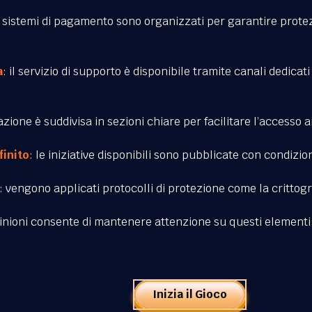
 i sistemi di pagamento sono organizzati per garantire protez
a
: il servizio di supporto è disponibile tramite canali dedicat
azione è suddivisa in sezioni chiare per facilitare l’accesso a
inito
: le iniziative disponibili sono pubblicate con condizio
: vengono applicati protocolli di protezione come la crittograf
inioni consente di mantenere attenzione su questi elementi e
Inizia il Gioco