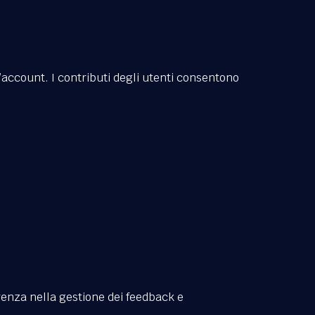
’account. I contributi degli utenti consentono
renza nella gestione dei feedback e