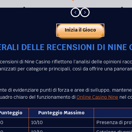
Inizia il Gioco
RALI DELLE RECENSIONI DI NINE
ensioni di Nine Casino riflettono l’analisi delle opinioni racc
izzati per categorie principali, così da offrire una panorami
nte di evidenziare punti di forza e aree di sviluppo, mantene
n quadro chiaro del funzionamento di
Online Casino Nine
nel co
Punteggio
Punteggio Massimo
10
10/10
Presenza di pro