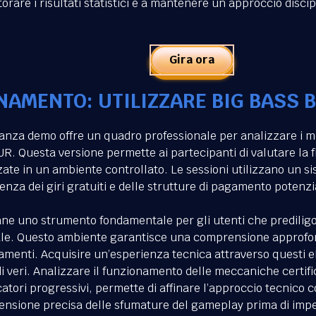
rare i risultati statistici e a mantenere un approccio discip
Gira ora
ENAMENTO: UTILIZZARE BIG BASS
nza demo offre un quadro professionale per analizzare i mod
R. Questa versione permette ai partecipanti di valutare la fl
zate in un ambiente controllato. Le sessioni utilizzano un si
nza dei giri gratuiti e delle strutture di pagamento potenzia
ane uno strumento fondamentale per gli utenti che prediligon
tale. Questo ambiente garantisce una comprensione approfond
gamenti. Acquisire un’esperienza tecnica attraverso questi e
di veri. Analizzare il funzionamento delle meccaniche certific
atori progressivi, permette di affinare l’approccio tecnico
ensione precisa delle sfumature del gameplay prima di impeg