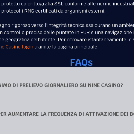
protetto da crittografia SSL conforme alle norme industrial
a protocolli RNG certificati da organismi esterni.
no rigoroso verso l’integrità tecnica assicurano un ambiente a
 controllo preciso delle puntate in EUR e una navigazione i
geografica dell’utente. Per ritrovare istantaneamente le stat
ne Casino login
tramite la pagina principale.
FAQs
SIMO DI PRELIEVO GIORNALIERO SU NINE CASINO?
PER AUMENTARE LA FREQUENZA DI ATTIVAZIONE DEI 