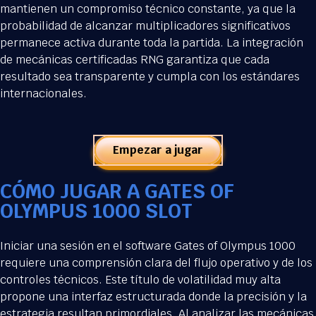
mantienen un compromiso técnico constante, ya que la
probabilidad de alcanzar multiplicadores significativos
permanece activa durante toda la partida. La integración
de mecánicas certificadas RNG garantiza que cada
resultado sea transparente y cumpla con los estándares
internacionales.
Empezar a jugar
CÓMO JUGAR A GATES OF
OLYMPUS 1000 SLOT
Iniciar una sesión en el software Gates of Olympus 1000
requiere una comprensión clara del flujo operativo y de los
controles técnicos. Este título de volatilidad muy alta
propone una interfaz estructurada donde la precisión y la
estrategia resultan primordiales. Al analizar las mecánicas