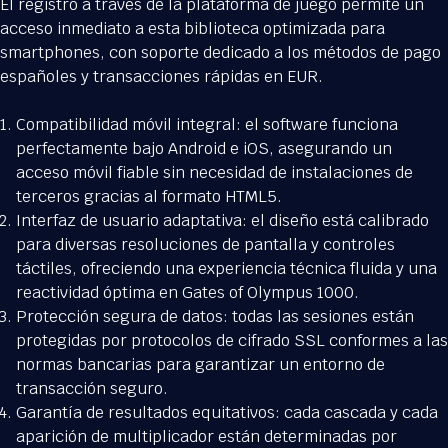
El registro a través de la plataforma de juego permite un
acceso inmediato a esta biblioteca optimizada para
smartphones, con soporte dedicado a los métodos de pago
españoles y transacciones rápidas en EUR.
Compatibilidad móvil integral: el software funciona
perfectamente bajo Android e iOS, asegurando un
acceso móvil fiable sin necesidad de instalaciones de
terceros gracias al formato HTML5.
Interfaz de usuario adaptativa: el diseño está calibrado
para diversas resoluciones de pantalla y controles
táctiles, ofreciendo una experiencia técnica fluida y una
reactividad óptima en Gates of Olympus 1000.
Protección segura de datos: todas las sesiones están
protegidas por protocolos de cifrado SSL conformes a las
normas bancarias para garantizar un entorno de
transacción seguro.
Garantía de resultados equitativos: cada cascada y cada
aparición de multiplicador están determinadas por