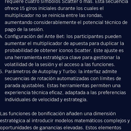
requiere cuatro símbolos Scatter o más. Esta secuencia
ofrece 15 giros iniciales durante los cuales el
multiplicador no se reinicia entre las rondas,
aumentando considerablemente el potencial técnico de
pago de la sesión.
Configuración del Ante Bet: los participantes pueden
aumentar el multiplicador de apuesta para duplicar la
probabilidad de obtener iconos Scatter. Este ajuste es
una herramienta estratégica clave para gestionar la
volatilidad de la sesión y el acceso a las funciones.
Parámetros de Autoplay y Turbo: la interfaz admite
secuencias de rotación automatizadas con límites de
parada ajustables. Estas herramientas permiten una
experiencia técnica eficaz, adaptada a las preferencias
individuales de velocidad y estrategia.
Las funciones de bonificación añaden una dimensión
estratégica al introducir modelos matemáticos complejos y
oportunidades de ganancias elevadas. Estos elementos