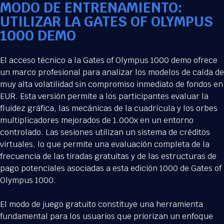
MODO DE ENTRENAMIENTO:
UTILIZAR LA GATES OF OLYMPUS
1000 DEMO
El acceso técnico a la Gates of Olympus 1000 demo ofrece
un marco profesional para analizar los modelos de caída de
muy alta volatilidad sin compromiso inmediato de fondos en
EUR. Esta versión permite a los participantes evaluar la
fluidez gráfica, las mecánicas de la cuadrícula y los orbes
multiplicadores mejorados de 1.000x en un entorno
controlado. Las sesiones utilizan un sistema de créditos
virtuales, lo que permite una evaluación completa de la
frecuencia de las tiradas gratuitas y de las estructuras de
pago potenciales asociadas a esta edición 1000 de Gates of
Olympus 1000.
El modo de juego gratuito constituye una herramienta
fundamental para los usuarios que priorizan un enfoque