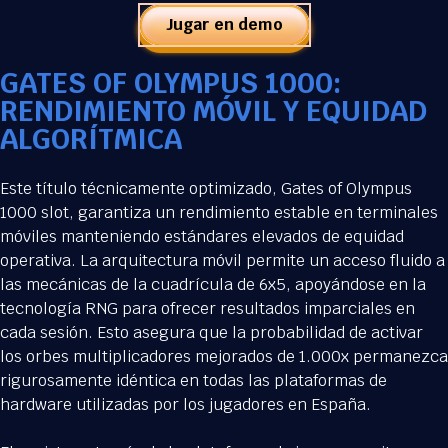
Jugar en demo
GATES OF OLYMPUS 1000:
RENDIMIENTO MÓVIL Y EQUIDAD
ALGORÍTMICA
Este título técnicamente optimizado, Gates of Olympus
1000 slot, garantiza un rendimiento estable en terminales
móviles manteniendo estándares elevados de equidad
operativa. La arquitectura móvil permite un acceso fluido a
las mecánicas de la cuadrícula de 6x5, apoyándose en la
tecnología RNG para ofrecer resultados imparciales en
cada sesión. Esto asegura que la probabilidad de activar
los orbes multiplicadores mejorados de 1.000x permanezca
rigurosamente idéntica en todas las plataformas de
hardware utilizadas por los jugadores en España.