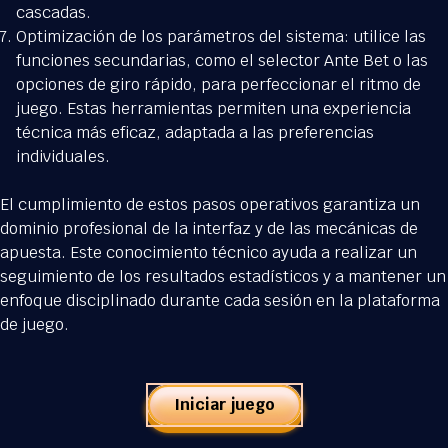
cascadas.
Optimización de los parámetros del sistema: utilice las
funciones secundarias, como el selector Ante Bet o las
opciones de giro rápido, para perfeccionar el ritmo de
juego. Estas herramientas permiten una experiencia
técnica más eficaz, adaptada a las preferencias
individuales.
El cumplimiento de estos pasos operativos garantiza un
dominio profesional de la interfaz y de las mecánicas de
apuesta. Este conocimiento técnico ayuda a realizar un
seguimiento de los resultados estadísticos y a mantener un
enfoque disciplinado durante cada sesión en la plataforma
de juego.
Iniciar juego