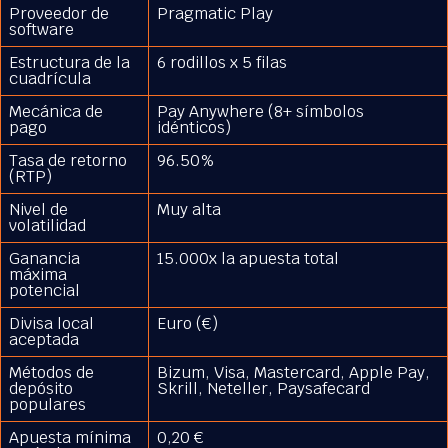
Proveedor de
Pragmatic Play
software
Estructura de la
6 rodillos x 5 filas
cuadrícula
Mecánica de
Pay Anywhere (8+ símbolos
pago
idénticos)
Tasa de retorno
96.50%
(RTP)
Nivel de
Muy alta
volatilidad
Ganancia
15.000x la apuesta total
máxima
potencial
Divisa local
Euro (€)
aceptada
Métodos de
Bizum, Visa, Mastercard, Apple Pay,
depósito
Skrill, Neteller, Paysafecard
populares
Apuesta mínima
0,20 €