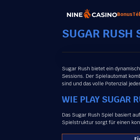
Bonus
Té
SUGAR RUSH 
Sugar Rush bietet ein dynamische
Sessions. Der Spielautomat kombi
sind und das volle Potenzial jed
WIE PLAY SUGAR 
Das Sugar Rush Spiel basiert a
Spielstruktur sorgt für einen kon
Ei