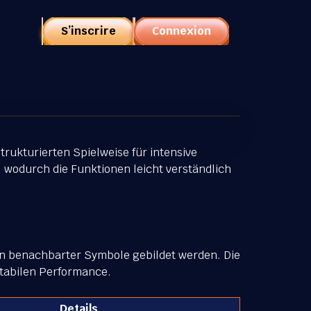
S’inscrire
Connexion
Enable Sound
rukturierten Spielweise für intensive
 wodurch die Funktionen leicht verständlich
n benachbarter Symbole gebildet werden. Die
 stabilen Performance.
Details