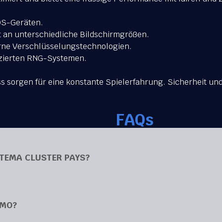
OS-Geräten.
 an unterschiedliche Bildschirmgrößen.
ne Verschlüsselungstechnologien.
fizierten RNG-Systemen.
s sorgen für eine konstante Spielerfahrung. Sicherheit und
FAQs
TEMA CLUSTER PAYS?
IMO?