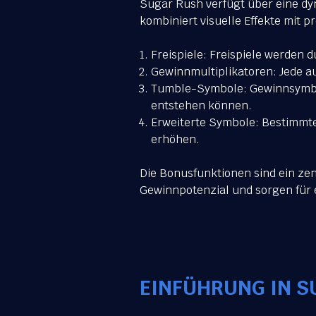
Sugar Rush verfügt über eine dyn
kombiniert visuelle Effekte mit 
Freispiele: Freispiele werden 
Gewinnmultiplikatoren: Jede a
Tumble-Symbole: Gewinnsymbol
entstehen können.
Erweiterte Symbole: Bestimmt
erhöhen.
Die Bonusfunktionen sind ein zen
Gewinnpotenzial und sorgen für 
EINFÜHRUNG IN S