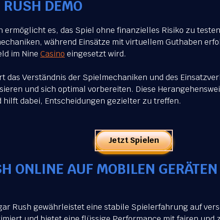
R RUSH DEMO
möglicht es, das Spiel ohne finanzielles Risiko zu testen. 
chaniken, während Einsätze mit virtuellem Guthaben erfol
eld im Nine
Casino
eingesetzt wird.
ert das Verständnis der Spielmechaniken und des Einsatzve
sieren und sich optimal vorbereiten. Diese Herangehenswei
ilft dabei, Entscheidungen gezielter zu treffen.
Jetzt Spielen
H ONLINE AUF MOBILEN GERÄTEN 
gar Rush gewährleistet eine stabile Spielerfahrung auf vers
miert und bietet eine flüssige Performance mit fairen und 